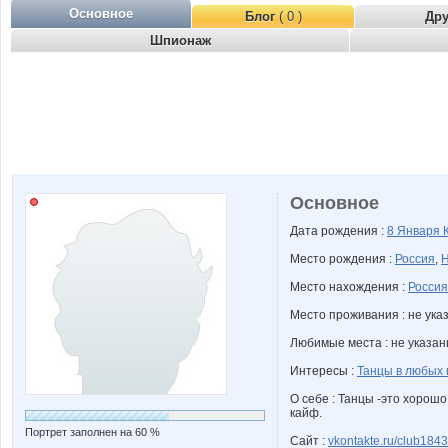
Основное
Блог
( 0 )
Др
Шпионаж
Основное
Дата рождения :
8 Января
Место рождения :
Россия
,
Н
Место нахождения :
Россия
Место проживания : не ука
Любимые места : не указа
Интересы :
Танцы в любых
О себе : Танцы -это хорош
кайф.
Портрет заполнен на 60 %
Сайт :
vkontakte.ru/club184