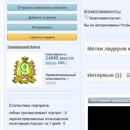
Отправить приватное сообщение
Комплименты
Добавить в друзья
Комплиментов нет.
Вы не авторизованы! Чтоб
Игнорировать
Сделать подарок
Танцевальный форум
Метки лидеров
популярность:
14995 место
рейтинг
2181
?
Интервью (1)
Привилегированный
пользователь
9
уровня
Последние
видеоро
Статистика портрета:
сейчас просматривают портрет - 0
зарегистрированные пользователи
посетившие портрет за 7 дней - 0